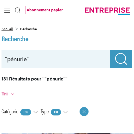
Saut au contenu principal
Abonnement papier
Recherche
Accueil
Recherche
Recherche
131 Résultats pour
""pénurie""
Tri
Catégorie
Type
136
131