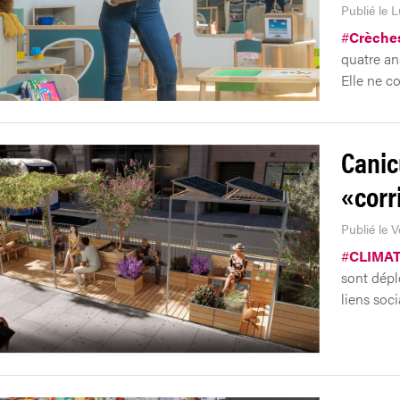
Publié le L
#
Crèche
quatre an
Elle ne c
Canic
«corr
Publié le V
#
CLIMA
sont déplo
liens soc