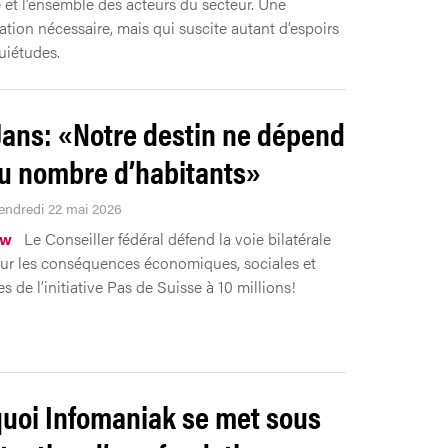
 et l’ensemble des acteurs du secteur. Une
ation nécessaire, mais qui suscite autant d’espoirs
uiétudes.
Jans: «Notre destin ne dépend
u nombre d’habitants»
Vendredi 22 mai 2026
ew
Le Conseiller fédéral défend la voie bilatérale
 sur les conséquences économiques, sociales et
es de l’initiative Pas de Suisse à 10 millions!
uoi Infomaniak se met sous