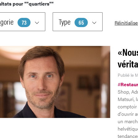
ultats pour
""quartiers""
gorie
Type
73
65
Réinitialise
«Nous
vérit
Publié le M
#
Restaur
Shop, Adr
Matsuri, 
comptoir 
d'ouvrir a
un marché
helvétiqu
tendances