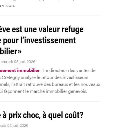
a vision.
ve est une valeur refuge
e pour l’investissement
ilier»
ercredi 08 juil. 2026
ssement immobilier
Le directeur des ventes de
 Cretegny analyse le retour des investisseurs
nnels, l'attrait retrouvé des bureaux et les nouveaux
qui façonnent le marché immobilier genevois.
 à prix choc, à quel coût?
eudi 02 juil. 2026