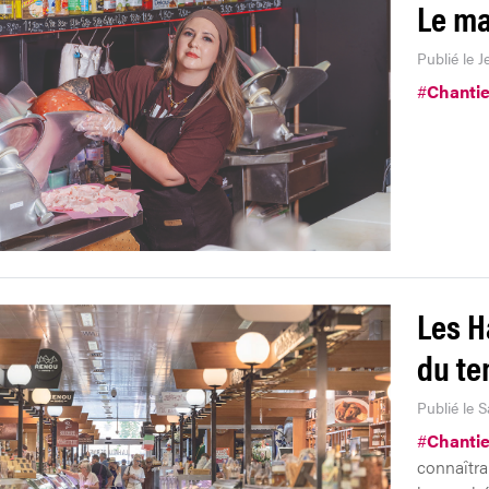
Le ma
Publié le J
#
Chantie
Les H
du t
Publié le 
#
Chantie
connaîtra