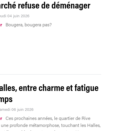
rché refuse de déménager
eudi 04 juin 2026
r
Bougera, bougera pas?
alles, entre charme et fatigue
emps
Samedi 06 juin 2026
r
Ces prochaines années, le quartier de Rive
 une profonde métamorphose, touchant les Halles,