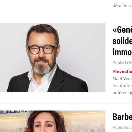
détaille s
«Genè
solid
immob
Publié le M
#
Investi
Naef Yves
institutio
critères 
Barbe
Publié le J