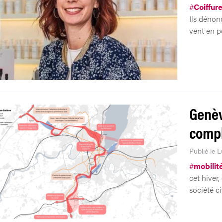
#
Coiffur
Ils dénon
vent en p
Genèv
comp
Publié le 
#
mobilit
cet hiver
société c