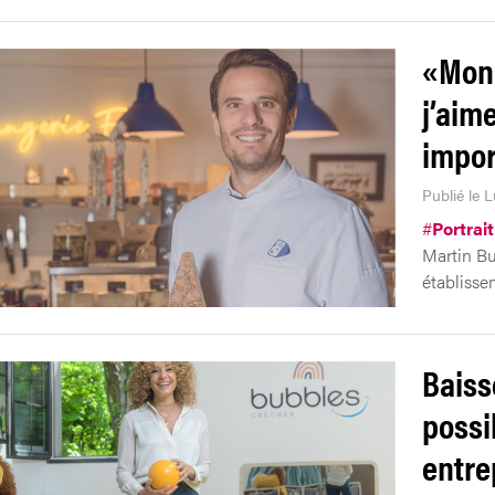
«Mon 
j’aim
impor
Publié le L
#
Portrait
Martin Bu
établisse
Baiss
possi
entre