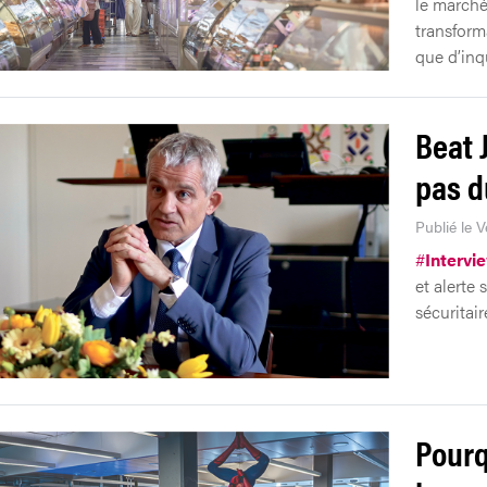
le marché
transform
que d’inq
Beat 
pas d
Publié le 
#
Intervi
et alerte
sécuritair
Pourq