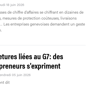
eudi 18 juin 2026
ses de chiffre d’affaires se chiffrant en dizaines de
, mesures de protection coûteuses, livraisons
… Les entreprises genevoises demandent un geste
.
tures liées au G7: des
preneurs s'expriment
Vendredi 05 juin 2026
ont dit