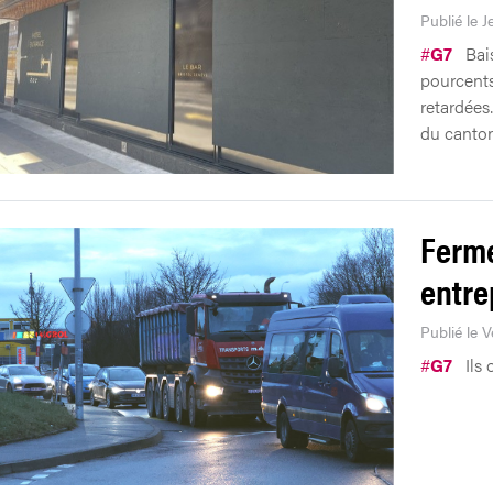
Publié le J
#
G7
Bais
pourcents
retardées
du canton
Ferme
entre
Publié le 
#
G7
Ils 