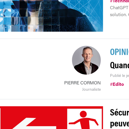
#
Technol
ChatGPT o
solution. 
OPIN
Quand
Publié le j
PIERRE CORMON
#
Edito
Journaliste
Sécur
peuve