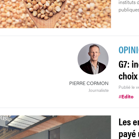
instituts 
publiques
OPIN
G7: i
choix
PIERRE CORMON
Publié le v
Journaliste
#
Edito
Les e
payé 