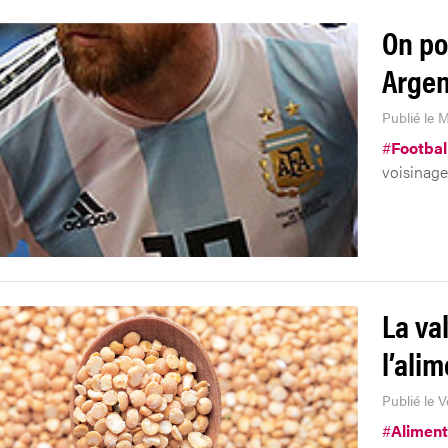
On po
Argen
Publié le M
#
Footbal
voisinage
La va
l’ali
Publié le 
#
Aliment