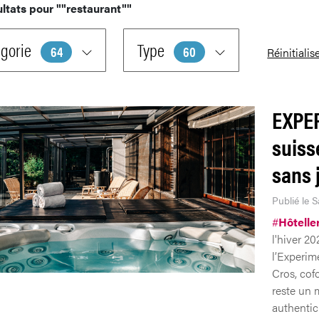
ultats pour
""restaurant""
gorie
Type
64
60
Réinitialis
EXPER
suiss
sans 
Publié le S
#
Hôtelle
l'hiver 2
l’Experim
Cros, cof
reste un 
authentici