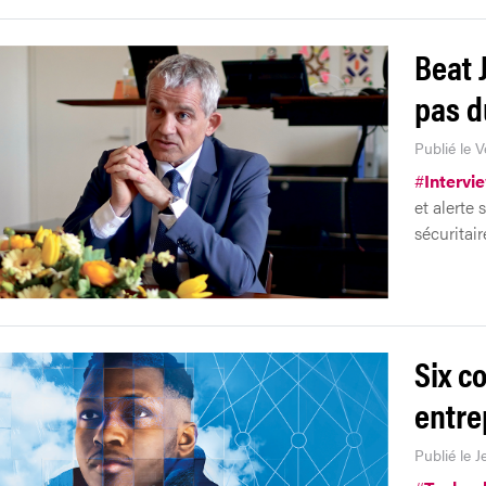
Beat 
pas d
Publié le 
#
Intervi
et alerte
sécuritair
Six co
entre
Publié le 