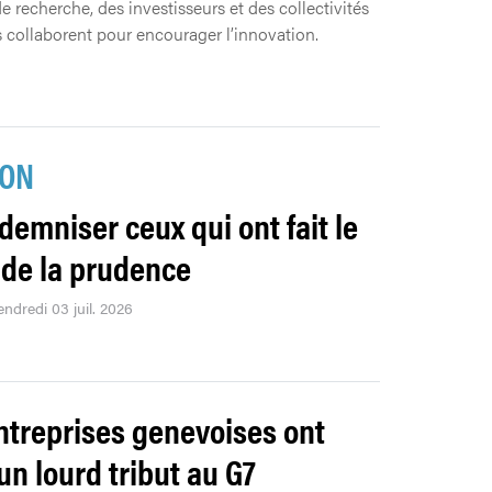
de recherche, des investisseurs et des collectivités
 collaborent pour encourager l’innovation.
ION
ndemniser ceux qui ont fait le
 de la prudence
endredi 03 juil. 2026
ntreprises genevoises ont
un lourd tribut au G7