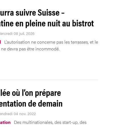
urra suivre Suisse –
tine en pleine nuit au bistrot
ercredi 08 juil. 2026
l
L’autorisation ne concerne pas les terrasses, et le
 ne devra pas être incommodé.
llée où l’on prépare
mentation de demain
Vendredi 04 nov. 2022
ation
Des multinationales, des start-up, des