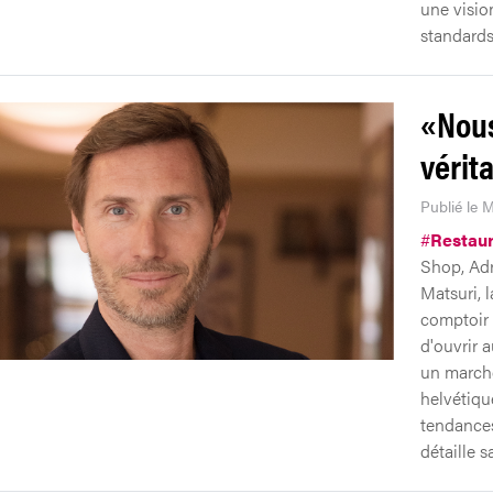
une vision
standards
«Nous
vérit
Publié le M
#
Restaur
Shop, Adr
Matsuri, 
comptoir 
d'ouvrir a
un marché
helvétiqu
tendances
détaille s