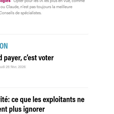
ogies
Opter pour les IA les plus en vue, comme
u Claude, n'est pas toujours la meilleure
Conseils de spécialistes.
ION
 payer, c’est voter
eudi 26 févr. 2026
ité: ce que les exploitants ne
nt plus ignorer