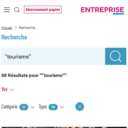
Saut au contenu principal
Abonnement papier
Recherche
Accueil
Recherche
Recherche
58 Résultats pour
""tourisme""
Tri
Catégorie
Type
57
58