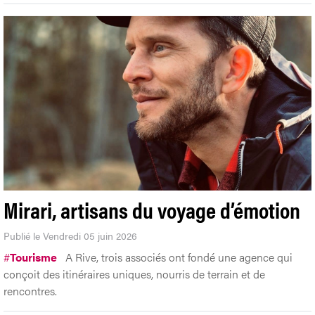
Mirari, artisans du voyage d’émotion
Publié le Vendredi 05 juin 2026
#
Tourisme
A Rive, trois associés ont fondé une agence qui
conçoit des itinéraires uniques, nourris de terrain et de
rencontres.