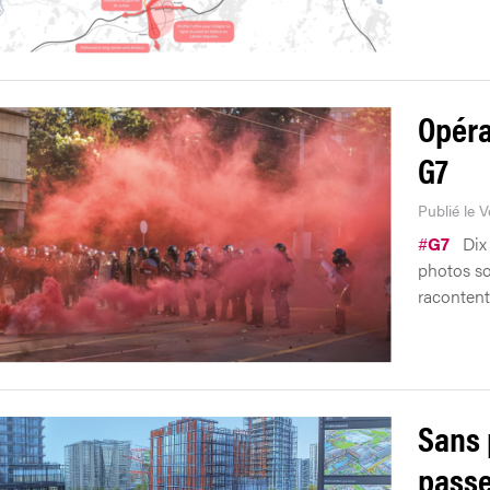
Opérat
G7
Publié le 
#
G7
Dix 
photos sor
racontent 
Sans 
passe