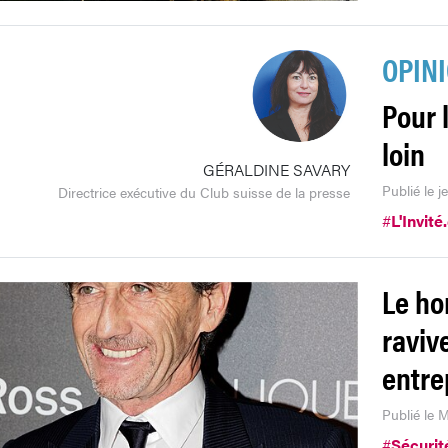
OPIN
Pour l
loin
GÉRALDINE SAVARY
Publié le j
Directrice exécutive du Club suisse de la presse
#
L'Invité
Le ho
raviv
entre
Publié le 
#
Sécurit