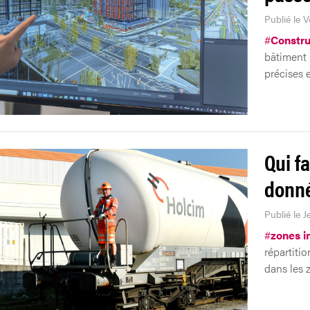
Publié le V
#
Constru
bâtiment 
précises e
Qui fa
donné
Publié le J
#
zones i
répartitio
dans les z