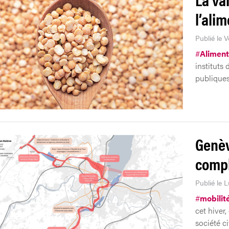
l’ali
Publié le 
#
Aliment
instituts 
publiques
Genèv
comp
Publié le 
#
mobilit
cet hiver
société c