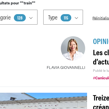
ultats pour
""train""
gorie
Type
128
115
Réinitiali
OPIN
Les c
d’act
FLAVIA GIOVANNELLI
Publié le 
#
Canicul
Treiz
créan