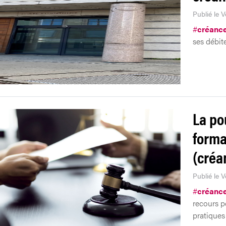
Publié le 
#
créanc
ses débit
La po
forma
(créa
Publié le 
#
créanc
recours p
pratiques 