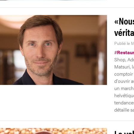
«Nous
vérit
Publié le M
#
Restaur
Shop, Adr
Matsuri, 
comptoir 
d'ouvrir a
un marché
helvétiqu
tendances
détaille s
La va