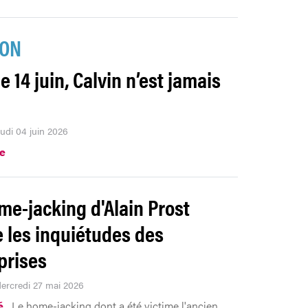
ION
e 14 juin, Calvin n’est jamais
eudi 04 juin 2026
.e
me-jacking d'Alain Prost
e les inquiétudes des
prises
Mercredi 27 mai 2026
é
Le home-jacking dont a été victime l'ancien