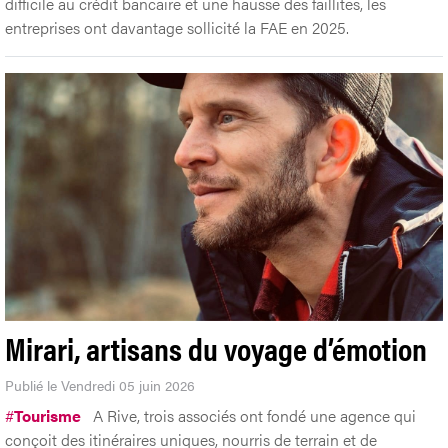
difficile au crédit bancaire et une hausse des faillites, les
entreprises ont davantage sollicité la FAE en 2025.
Mirari, artisans du voyage d’émotion
Publié le Vendredi 05 juin 2026
#
Tourisme
A Rive, trois associés ont fondé une agence qui
conçoit des itinéraires uniques, nourris de terrain et de