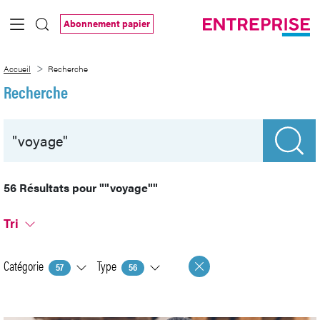
Saut au contenu principal
Abonnement papier
Recherche
Accueil
Recherche
Recherche
56 Résultats pour
""voyage""
Tri
Catégorie
Type
57
56