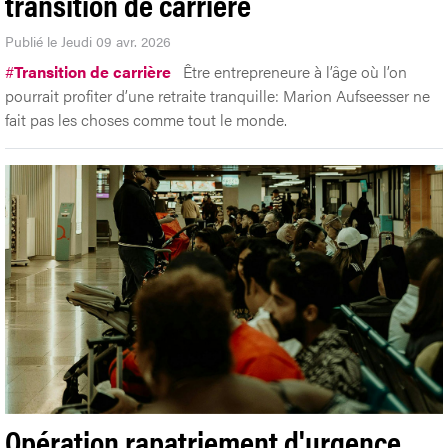
transition de carrière
Publié le Jeudi 09 avr. 2026
#
Transition de carrière
Être entrepreneure à l’âge où l’on
pourrait profiter d’une retraite tranquille: Marion Aufseesser ne
fait pas les choses comme tout le monde.
Opération rapatriement d'urgence