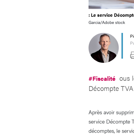
: Le service Décompte
Garcia/Adobe stock
P
P
ous 
#Fiscalité
Décompte TVA P
Après avoir supprim
service Décompte TV
décomptes, le servi