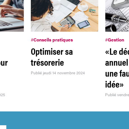
#
Conseils pratiques
#
Gestion
Optimiser sa
«Le dé
our
trésorerie
annuel
une fa
Publié jeudi 14 novembre 2024
idée»
025
Publié vendr