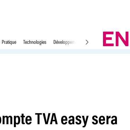
Pratique
Technologies
Développement durable
Droit du travail
pprimé
ompte TVA easy sera