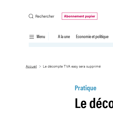
Saut au contenu principal
Rechercher
Abonnement papier
Menu
A la une
Economie et politique
Le décompte TVA easy sera su
Accueil
Le décompte TVA easy sera supprimé
Pratique
Le déc