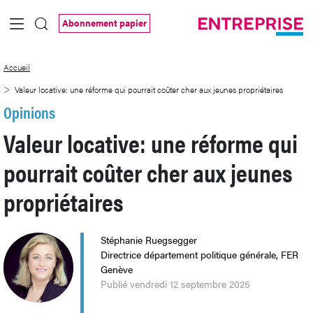
Saut au contenu principal
Abonnement papier
Valeur locative: une réforme qui pourrait
Accueil
Valeur locative: une réforme qui pourrait coûter cher aux jeunes propriétaires
Opinions
Valeur locative: une réforme qui
pourrait coûter cher aux jeunes
propriétaires
Stéphanie Ruegsegger
Directrice département politique générale, FER
Genève
Publié vendredi 12 septembre 2025