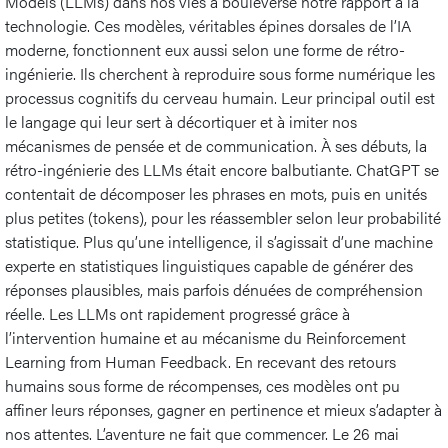
Models (LLMs) dans nos vies a bouleversé notre rapport à la
technologie. Ces modèles, véritables épines dorsales de l’IA
moderne, fonctionnent eux aussi selon une forme de rétro-
ingénierie. Ils cherchent à reproduire sous forme numérique les
processus cognitifs du cerveau humain. Leur principal outil est
le langage qui leur sert à décortiquer et à imiter nos
mécanismes de pensée et de communication. À ses débuts, la
rétro-ingénierie des LLMs était encore balbutiante. ChatGPT se
contentait de décomposer les phrases en mots, puis en unités
plus petites (tokens), pour les réassembler selon leur probabilité
statistique. Plus qu’une intelligence, il s’agissait d’une machine
experte en statistiques linguistiques capable de générer des
réponses plausibles, mais parfois dénuées de compréhension
réelle. Les LLMs ont rapidement progressé grâce à
l’intervention humaine et au mécanisme du Reinforcement
Learning from Human Feedback. En recevant des retours
humains sous forme de récompenses, ces modèles ont pu
affiner leurs réponses, gagner en pertinence et mieux s’adapter à
nos attentes. L’aventure ne fait que commencer. Le 26 mai